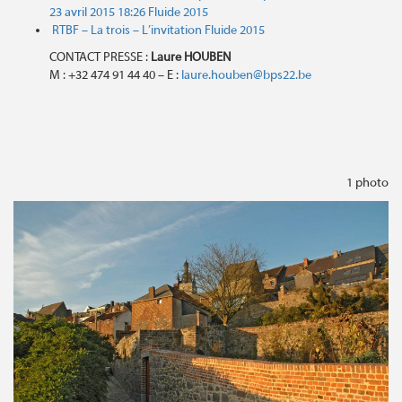
23 avril 2015 18:26
Fluide 2015
RTBF – La trois – L’invitation
Fluide 2015
CONTACT PRESSE :
Laure HOUBEN
M : +32 474 91 44 40 – E :
laure.houben@bps22.be
1 photo