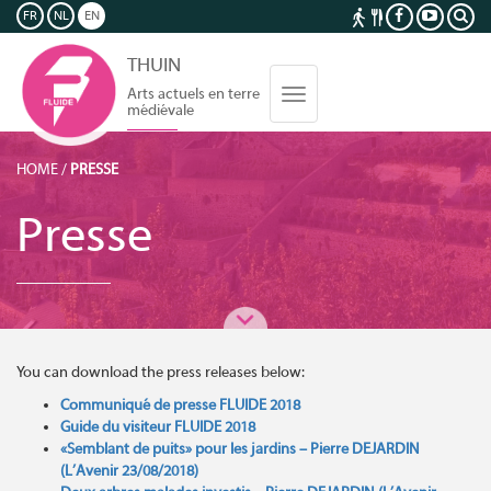
FR
NL
EN
THUIN
Arts actuels en terre
Toggle
médiévale
navigation
HOME
/
PRESSE
Presse
You can download the press releases below:
Communiqué de presse FLUIDE 2018
Guide du visiteur FLUIDE 2018
«Semblant de puits» pour les jardins – Pierre DEJARDIN
(L’Avenir 23/08/2018)